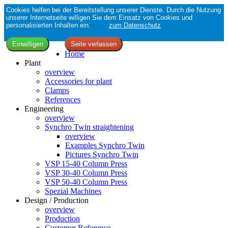
Cookies helfen bei der Bereitstellung unserer Dienste. Durch die Nutzung
unserer Internetseite willigen Sie dem Einsatz von Cookies und
personalisierten Inhalten ein.
zum Datenschutz
Home
Plant
overview
Accessories for plant
Clamps
References
Engineering
overview
Synchro Twin straightening
overview
Examples Synchro Twin
Pictures Synchro Twin
VSP 15-40 Column Press
VSP 30-40 Column Press
VSP 50-40 Column Press
Spezial Machines
Design / Production
overview
Production
Customer Reference