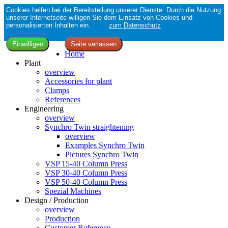
Cookies helfen bei der Bereitstellung unserer Dienste. Durch die Nutzung
unserer Internetseite willigen Sie dem Einsatz von Cookies und
personalisierten Inhalten ein.
zum Datenschutz
Home
Plant
overview
Accessories for plant
Clamps
References
Engineering
overview
Synchro Twin straightening
overview
Examples Synchro Twin
Pictures Synchro Twin
VSP 15-40 Column Press
VSP 30-40 Column Press
VSP 50-40 Column Press
Spezial Machines
Design / Production
overview
Production
Customer Reference