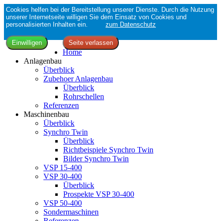
Cookies helfen bei der Bereitstellung unserer Dienste. Durch die Nutzung
unserer Internetseite willigen Sie dem Einsatz von Cookies und
personalisierten Inhalten ein.
zum Datenschutz
Home
Anlagenbau
Überblick
Zubehoer Anlagenbau
Überblick
Rohrschellen
Referenzen
Maschinenbau
Überblick
Synchro Twin
Überblick
Richtbeispiele Synchro Twin
Bilder Synchro Twin
VSP 15-400
VSP 30-400
Überblick
Prospekte VSP 30-400
VSP 50-400
Sondermaschinen
Referenzen