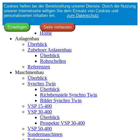
Cookies helfen bei der Bereitstellung unserer Dienste. Durch die Nutzung
unserer Internetseite willigen Sie dem Einsatz von Cookies und
personalisierten Inhalten ein.
zum Datenschutz
Home
Anlagenbau
Überblick
Zubehoer Anlagenbau
Überblick
Rohrschellen
Referenzen
Maschinenbau
Überblick
Synchro Twin
Überblick
Richtbeispiele Synchro Twin
Bilder Synchro Twin
VSP 15-400
VSP 30-400
Überblick
Prospekte VSP 30-400
VSP 50-400
Sondermaschinen
Referenzen