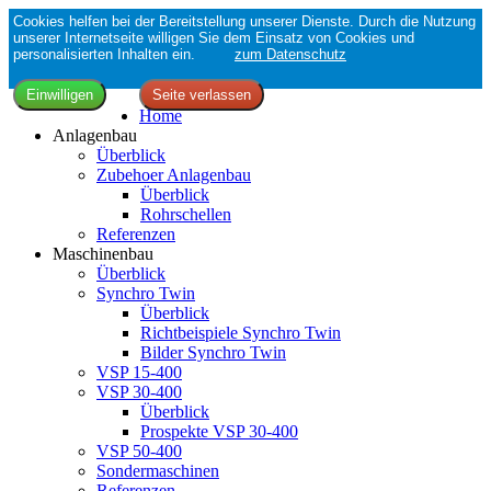
Cookies helfen bei der Bereitstellung unserer Dienste. Durch die Nutzung
unserer Internetseite willigen Sie dem Einsatz von Cookies und
personalisierten Inhalten ein.
zum Datenschutz
Home
Anlagenbau
Überblick
Zubehoer Anlagenbau
Überblick
Rohrschellen
Referenzen
Maschinenbau
Überblick
Synchro Twin
Überblick
Richtbeispiele Synchro Twin
Bilder Synchro Twin
VSP 15-400
VSP 30-400
Überblick
Prospekte VSP 30-400
VSP 50-400
Sondermaschinen
Referenzen