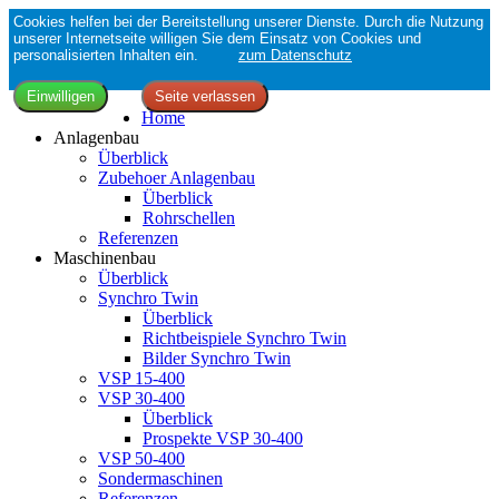
Cookies helfen bei der Bereitstellung unserer Dienste. Durch die Nutzung
unserer Internetseite willigen Sie dem Einsatz von Cookies und
personalisierten Inhalten ein.
zum Datenschutz
Home
Anlagenbau
Überblick
Zubehoer Anlagenbau
Überblick
Rohrschellen
Referenzen
Maschinenbau
Überblick
Synchro Twin
Überblick
Richtbeispiele Synchro Twin
Bilder Synchro Twin
VSP 15-400
VSP 30-400
Überblick
Prospekte VSP 30-400
VSP 50-400
Sondermaschinen
Referenzen